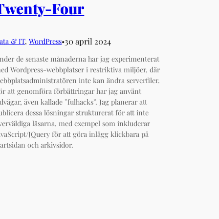
Twenty-Four
30 april 2024
ata & IT
, 
WordPress
•︎
nder de senaste månaderna har jag experimenterat
ed Wordpress-webbplatser i restriktiva miljöer, där
ebbplatsadministratören inte kan ändra serverfiler.
ör att genomföra förbättringar har jag använt
idvägar, även kallade ”fulhacks”. Jag planerar att
ublicera dessa lösningar strukturerat för att inte
verväldiga läsarna, med exempel som inkluderar
avaScript/JQuery för att göra inlägg klickbara på
tartsidan och arkivsidor.