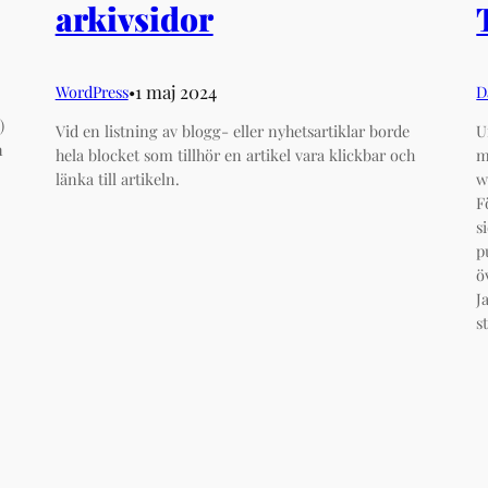
arkivsidor
1 maj 2024
WordPress
•︎
D
)
Vid en listning av blogg- eller nyhetsartiklar borde
U
n
hela blocket som tillhör en artikel vara klickbar och
m
länka till artikeln.
w
F
s
p
ö
J
s