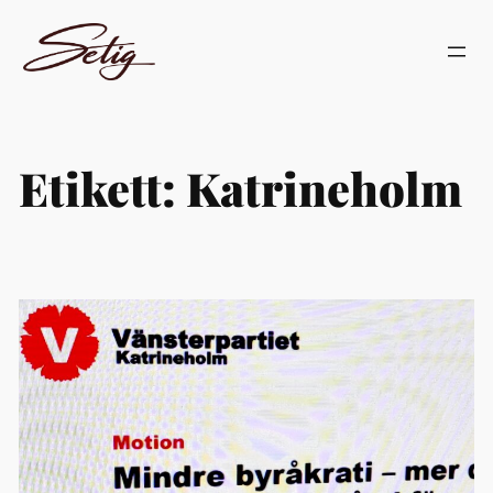
Hoppa
till
innehåll
Etikett:
Katrineholm